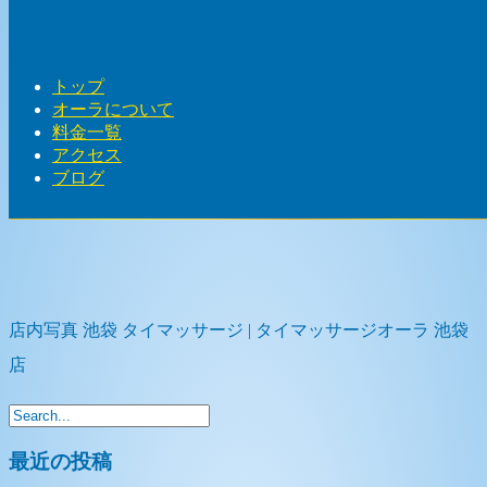
Home
-
店内写…
トップ
オーラについて
料金一覧
アクセス
Toggle navigation
ブログ
店内写真 池袋 タイマッサージ | タイマッサージオーラ 池袋
店
最近の投稿